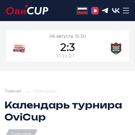
06 августа, 15:30
2:3
1:1
1:1
0:1
Главная
Календарь
Календарь турнира
OviCup
Плэй-офф