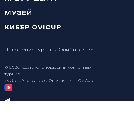
МУЗЕЙ
КИБЕР OVICUP
Положение турнира ОвиCup-2026
© 2026, «Детско-юношеский хоккейный
турнир
«Кубок Александра Овечкина» — OviCup
Разработка сайта — Онлайн-Сервис