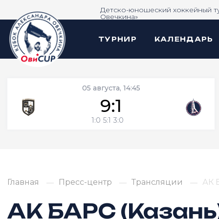
Детско-юношеский хоккейный т
Овечкина»
ТУРНИР
КАЛЕНДАРЬ
05 августа, 14:45
9:1
1:0
5:1
3:0
Главная
Пресс-центр
Трансляции
АК 
АК БАРС (Казань