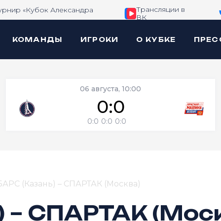
Трансляции в
урнир «Кубок Александра
ВК
КОМАНДЫ
ИГРОКИ
О КУБКЕ
ПРЕС
06 августа, 10:00
0:0
0:0
0:0
0:0
БАРС (Казань) – СПАРТАК (Москва)
) – СПАРТАК (Мос