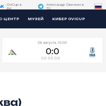
OviCup в
Александр Овечкин в
ВК
TG
С-ЦЕНТР
МУЗЕЙ
КИБЕР OVICUP
06 августа, 10:00
0:0
0:0
0:0
0:0
ква)