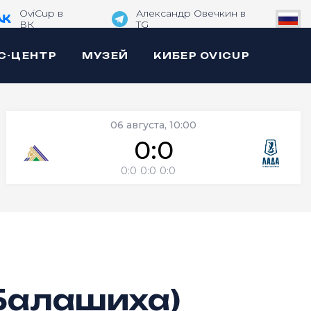
OviCup в
Александр Овечкин в
ВК
TG
С-ЦЕНТР
МУЗЕЙ
КИБЕР OVICUP
06 августа, 10:00
0:0
0:0
0:0
0:0
Балашиха)