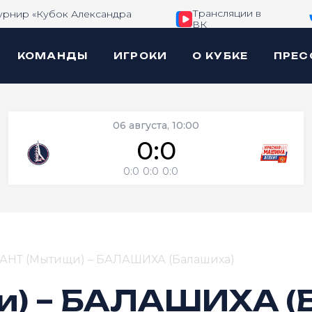
Трансляции в
урнир «Кубок Александра
ВК
КОМАНДЫ
ИГРОКИ
О КУБКЕ
ПРЕС
06 августа, 10:00
0:0
0:0
0:0
0:0
АНТ (Мытищи) – БАЛАШИХА (Балашиха)
) – БАЛАШИХА (