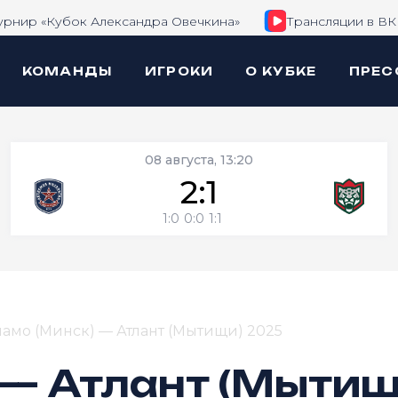
урнир «Кубок Александра Овечкина»
Трансляции в ВК
КОМАНДЫ
ИГРОКИ
О КУБКЕ
ПРЕС
08 августа, 13:20
2:1
1:0
0:0
1:1
амо (Минск) — Атлант (Мытищи) 2025
 — Атлант (Мытищ