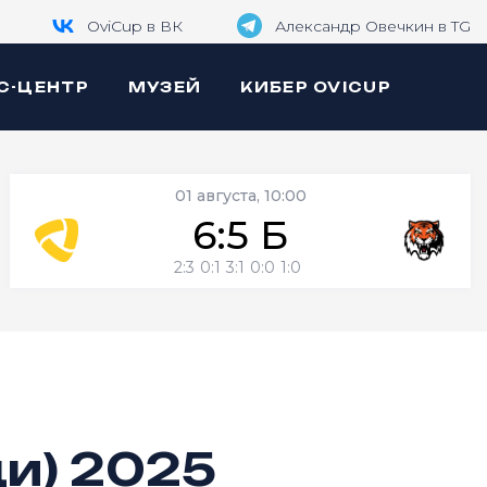
OviCup в ВК
Александр Овечкин в TG
С-ЦЕНТР
МУЗЕЙ
КИБЕР OVICUP
01 августа, 10:00
6:5 Б
2:3
0:1
3:1
0:0
1:0
и) 2025