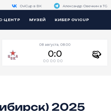
OviCup в ВК
Александр Овечкин в TG
С-ЦЕНТР
МУЗЕЙ
КИБЕР OVICUP
08 августа, 08:00
0:0
0:0
0:0
0:0
сибирск) 2025