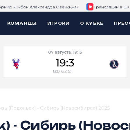
урнир «Кубок Александра Овечкина»
Трансляции в ВК
КОМАНДЫ
ИГРОКИ
О КУБКЕ
ПРЕС
07 августа, 19:15
19:3
8:0
6:2
5:1
язь (Подольск) - Сибирь (Новосибирск) 2025
к) - Сибирь (Ново