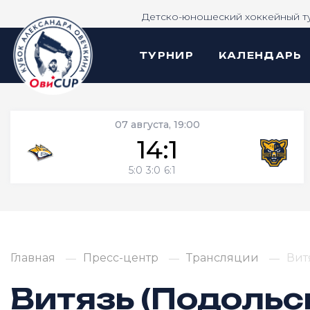
Детско-юношеский хоккейный т
ТУРНИР
КАЛЕНДАРЬ
07 августа, 19:00
14:1
5:0
3:0
6:1
Главная
Пресс-центр
Трансляции
Вит
Витязь (Подольс