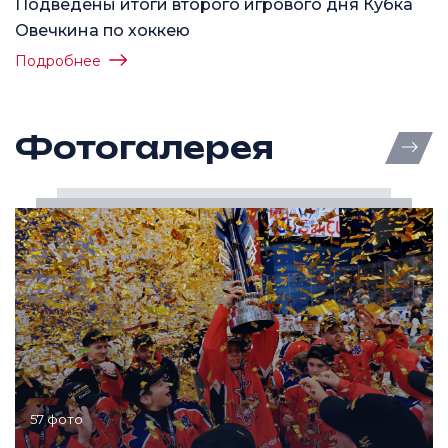
Подведены итоги второго игрового дня Кубка
Овечкина по хоккею
Подробнее
Фотогалерея
Все 
57 фото