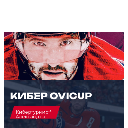
КИБЕР OVICUP
Кибертурнир
Александра
Овечкина