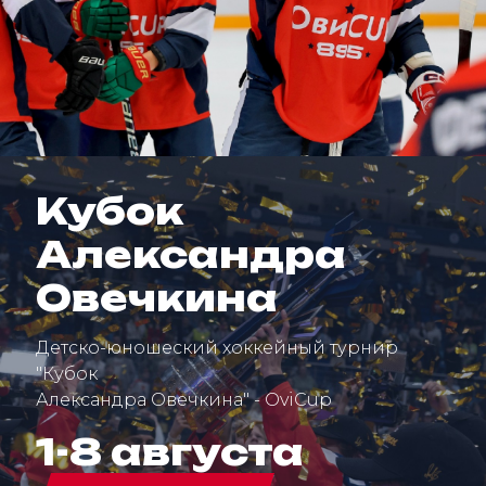
Кубок
Александра
Овечкина
Детско-юношеский хоккейный турнир
"Кубок
Александра Овечкина" - OviCup
1-8 августа