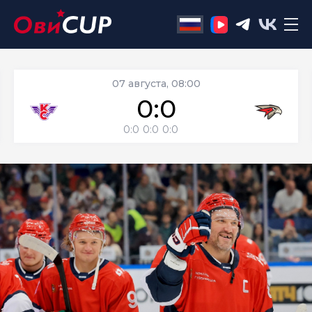
07 августа, 08:00
0:0
0:0
0:0
0:0