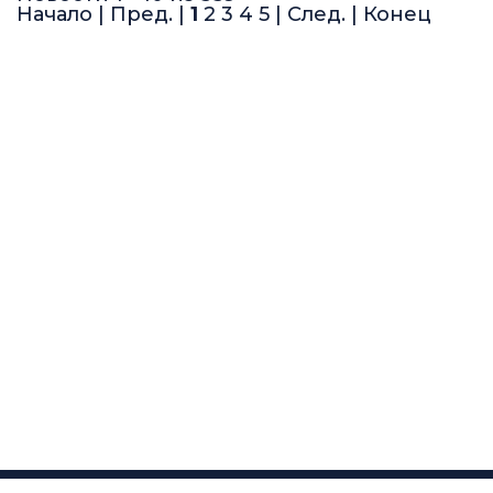
Начало | Пред. |
1
2
3
4
5
|
След.
|
Конец