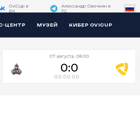
OviCup в
Александр Овечкин в
ВК
TG
С-ЦЕНТР
МУЗЕЙ
КИБЕР OVICUP
07 августа, 08:00
0:0
0:0
0:0
0:0