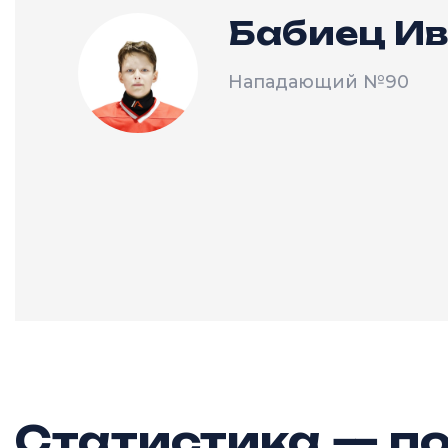
Бабиец И
Нападающий
№90
Статистика — по