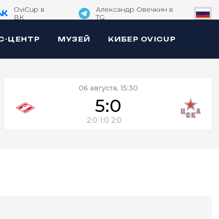
OviCup в
Александр Овечкин в
ВК
TG
С-ЦЕНТР
МУЗЕЙ
КИБЕР OVICUP
06 августа, 15:30
5:0
2:0
1:0
2:0