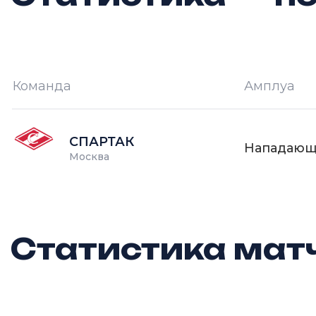
Команда
Амплуа
И —
кол-во проведённых игр
О
СПАРТАК
Нападаю
Москва
Статистика матч