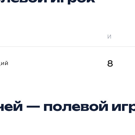
И
 —
кол-во очков в турнире
Ш —
кол-во за
8
щий
ей — полевой иг