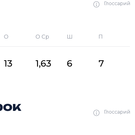
Глоссарий
О
О Ср
Ш
П
битых шайб
П —
кол-во передач
13
1,63
6
7
рок
Глоссарий