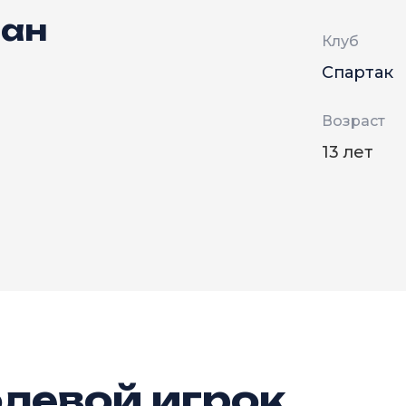
ван
Клуб
Спартак
Возраст
13 лет
левой игрок