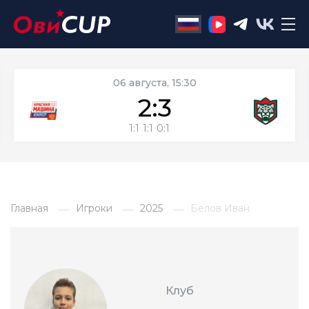
06 августа, 15:30
2:3
1:1
1:1
0:1
Главная
Игроки
2025
Белов Иван
Клуб