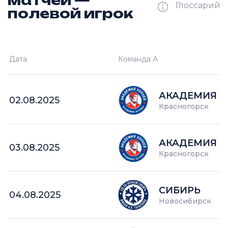
матчей —
Глоссарий
полевой игрок
Ш —
кол-во забитых шайб
Дата
Команда А
П —
кол-во поражений
О —
кол-во очков в турнире
АКАДЕМИЯ П
02.08.2025
Красногорск
АКАДЕМИЯ П
03.08.2025
Красногорск
СИБИРЬ
04.08.2025
Новосибирск