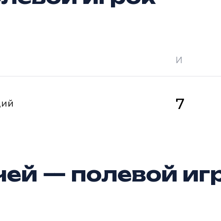
И
 —
кол-во очков в турнире
Ш —
кол-во за
7
щий
ей — полевой иг