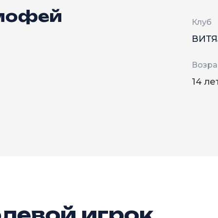
мофей
Клуб
ВИТЯ
Возра
14 ле
левой игрок