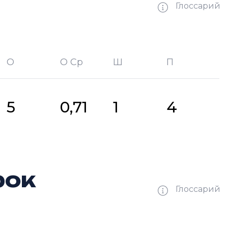
Глоссарий
О
О Ср
Ш
П
битых шайб
П —
кол-во передач
5
0,71
1
4
рок
Глоссарий