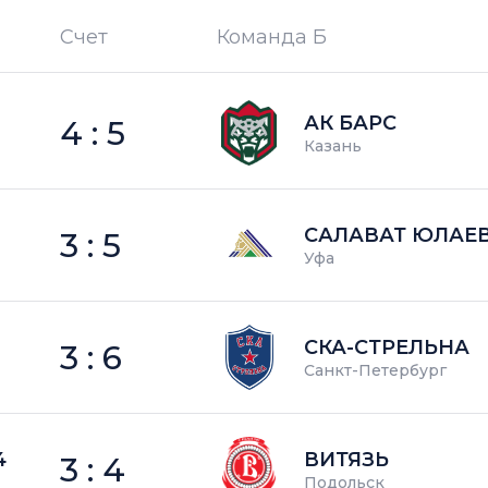
Счет
Команда Б
П —
кол-во поражений
АК БАРС
4 : 5
Казань
САЛАВАТ ЮЛАЕ
3 : 5
Уфа
СКА-СТРЕЛЬНА
3 : 6
Санкт-Петербург
4
ВИТЯЗЬ
3 : 4
Подольск