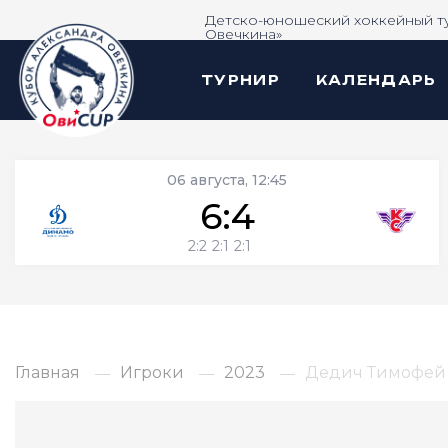
Детско-юношеский хоккейный т
Овечкина»
ТУРНИР
КАЛЕНДАРЬ
06 августа, 12:45
6:4
2:2
2:1
2:1
Главная
Игроки
2023
Дедич Тимофей