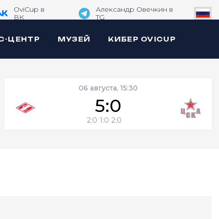
OviCup в
Александр Овечкин в
ВК
TG
С-ЦЕНТР
МУЗЕЙ
КИБЕР OVICUP
06 августа, 15:30
5:0
2:0
1:0
2:0