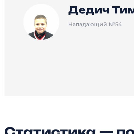
Дедич Ти
Нападающий
№54
Статистика — по