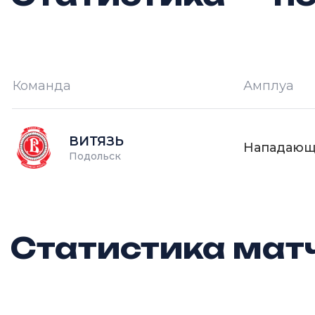
Команда
Амплуа
И —
кол-во проведённых игр
О
ВИТЯЗЬ
Нападаю
Подольск
Статистика матч