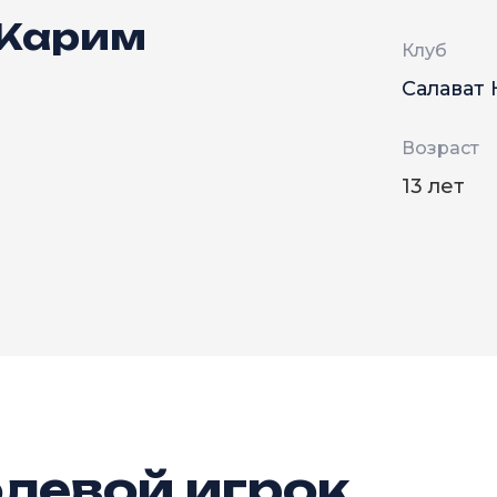
 Карим
Клуб
Салават
Возраст
13 лет
левой игрок