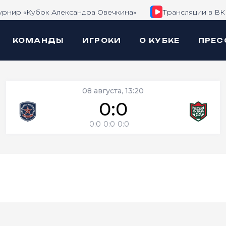
урнир «Кубок Александра Овечкина»
Трансляции в ВК
КОМАНДЫ
ИГРОКИ
О КУБКЕ
ПРЕС
08 августа, 13:20
0:0
0:0
0:0
0:0