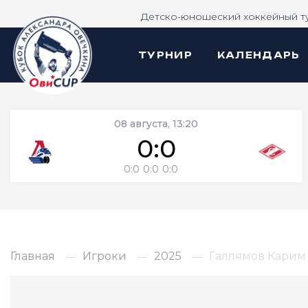
Детско-юношеский хоккейный т
ТУРНИР
КАЛЕНДАРЬ
08 августа, 13:20
0:0
0:0
0:0
0:0
Главная
Игроки
2025
Галлямов Карим