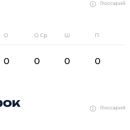
Глоссарий
О
О Ср
Ш
П
битых шайб
П —
кол-во передач
0
0
0
0
рок
Глоссарий