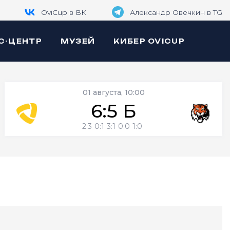
OviCup в ВК
Александр Овечкин в TG
С-ЦЕНТР
МУЗЕЙ
КИБЕР OVICUP
01 августа, 10:00
6:5 Б
2:3
0:1
3:1
0:0
1:0