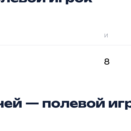
И
 —
кол-во очков в турнире
Ш —
кол-во за
8
ей — полевой иг