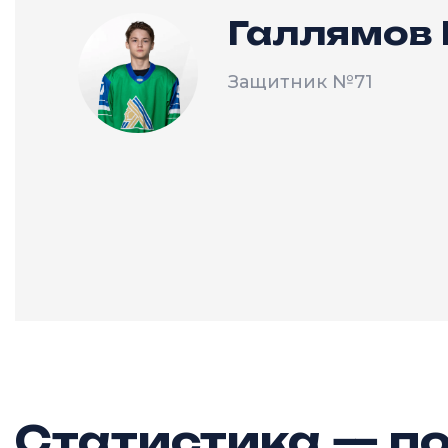
Галлямов
Защитник
№71
Статистика — по