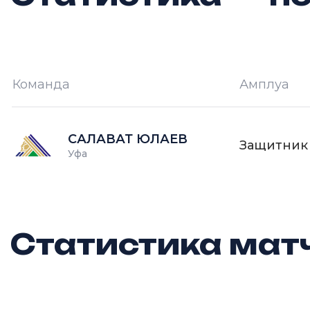
Команда
Амплуа
И —
кол-во проведённых игр
О
САЛАВАТ ЮЛАЕВ
Защитник
Уфа
Статистика матч