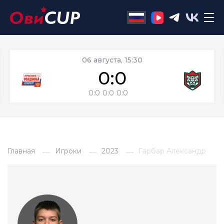
06 августа, 15:30
0:0
0:0
0:0
0:0
Главная
Игроки
2023
Гарбар Александр