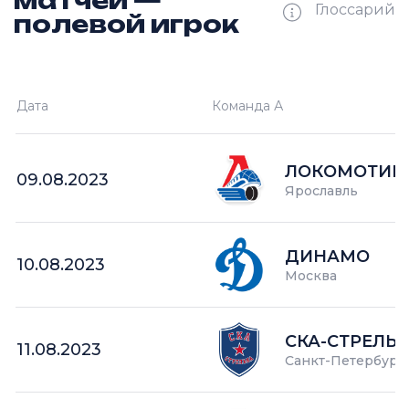
матчей —
Глоссарий
полевой игрок
Ш —
кол-во забитых шайб
Дата
Команда А
П —
кол-во поражений
О —
кол-во очков в турнире
ЛОКОМОТИВ-
09.08.2023
Ярославль
ДИНАМО
10.08.2023
Москва
СКА-СТРЕЛЬ
11.08.2023
Санкт-Петербург