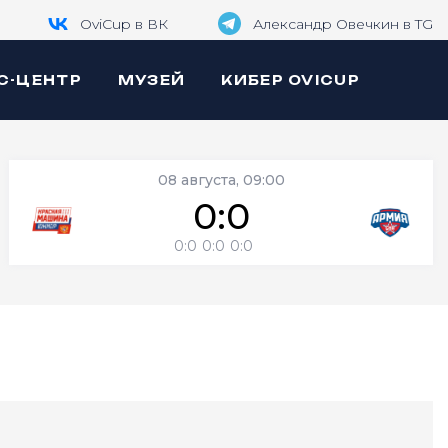
OviCup в ВК
Александр Овечкин в TG
С-ЦЕНТР
МУЗЕЙ
КИБЕР OVICUP
08 августа, 09:00
0:0
0:0
0:0
0:0