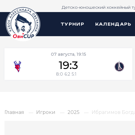
Детско-юношеский хоккейный т
ТУРНИР
КАЛЕНДАРЬ
07 августа, 19:15
19:3
8:0
6:2
5:1
Главная
Игроки
2025
Ибрагимов Богд