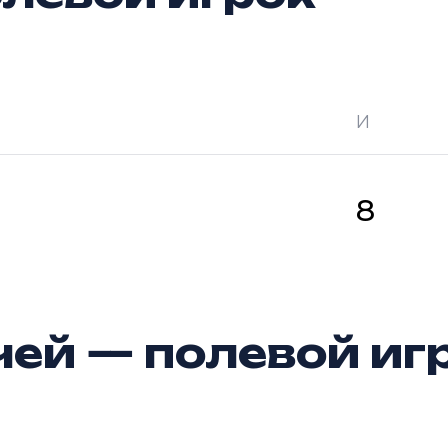
И
 —
кол-во очков в турнире
Ш —
кол-во за
8
ей — полевой иг