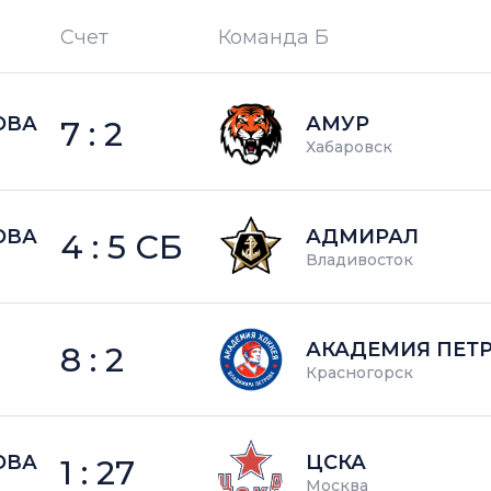
Счет
Команда Б
П —
кол-во поражений
ОВА
АМУР
7 : 2
Хабаровск
ОВА
АДМИРАЛ
4 : 5 СБ
Владивосток
АКАДЕМИЯ ПЕТ
8 : 2
Красногорск
ОВА
ЦСКА
1 : 27
Москва