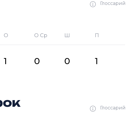
Глоссарий
О
О Ср
Ш
П
битых шайб
П —
кол-во передач
1
0
0
1
рок
Глоссарий