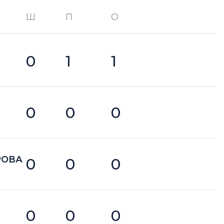
Ш
П
О
О —
кол-во очков в турнире
0
1
1
0
0
0
РОВА
0
0
0
0
0
0