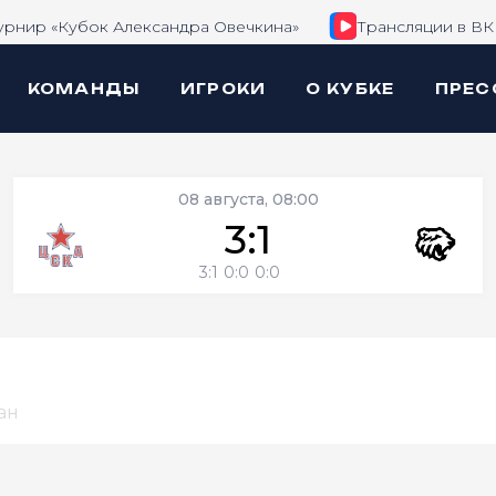
урнир «Кубок Александра Овечкина»
Трансляции в ВК
КОМАНДЫ
ИГРОКИ
О КУБКЕ
ПРЕС
08 августа, 08:00
3:1
3:1
0:0
0:0
ан