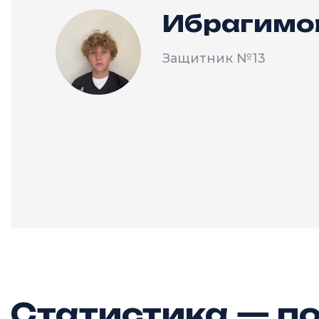
Ибрагимо
Защитник
№13
Статистика — по