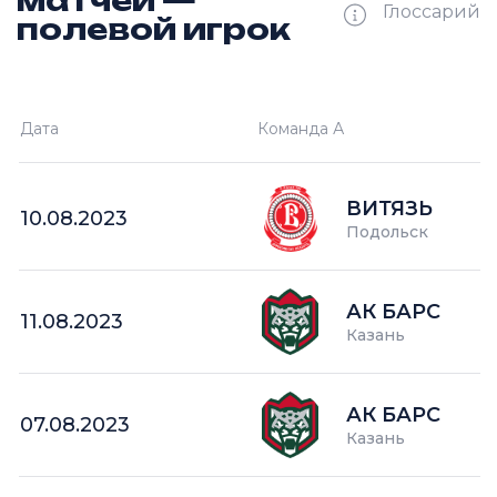
матчей —
Глоссарий
полевой игрок
Ш —
кол-во забитых шайб
Дата
Команда А
П —
кол-во поражений
О —
кол-во очков в турнире
ВИТЯЗЬ
10.08.2023
Подольск
АК БАРС
11.08.2023
Казань
АК БАРС
07.08.2023
Казань