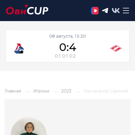
08 августа, 13:20
0:4
0:1
0:1
0:2
Главная
Игроки
2023
Карчаганов Савелий