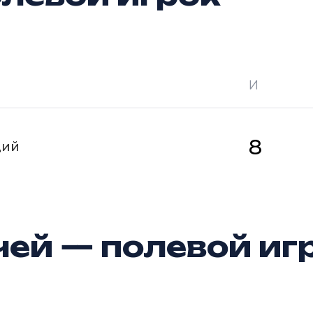
И
 —
кол-во очков в турнире
Ш —
кол-во за
8
щий
ей — полевой иг