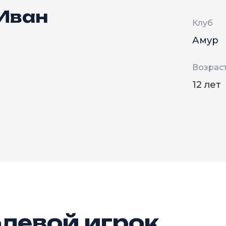
Иван
Клуб
Амур
Возрас
12 лет
левой игрок