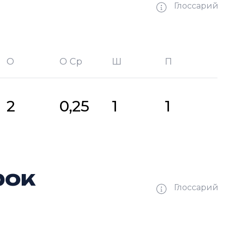
Глоссарий
О
О Ср
Ш
П
битых шайб
П —
кол-во передач
2
0,25
1
1
рок
Глоссарий