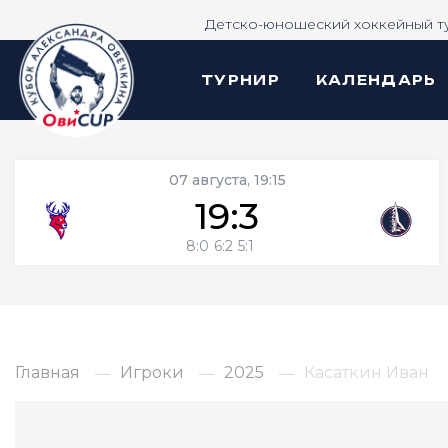
Детско-юношеский хоккейный т
ТУРНИР
КАЛЕНДАРЬ
07 августа, 19:15
19:3
8:0
6:2
5:1
Главная
Игроки
2025
Касаткин Иван