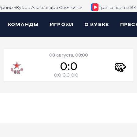
урнир «Кубок Александра Овечкина»
Трансляции в ВК
КОМАНДЫ
ИГРОКИ
О КУБКЕ
ПРЕС
08 августа, 08:00
0:0
0:0
0:0
0:0