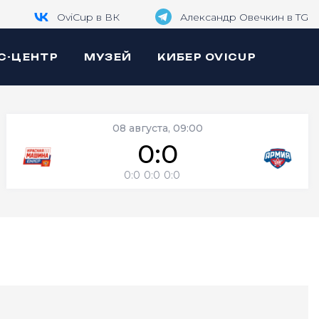
OviCup в ВК
Александр Овечкин в TG
С-ЦЕНТР
МУЗЕЙ
КИБЕР OVICUP
08 августа, 09:00
0:0
0:0
0:0
0:0