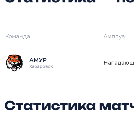
Команда
Амплуа
И —
кол-во проведённых игр
О
АМУР
Нападаю
Хабаровск
Статистика матч