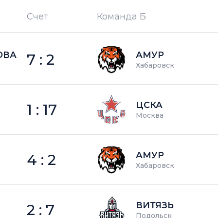
Счет
Команда Б
П —
кол-во поражений
ОВА
АМУР
7 : 2
Хабаровск
ЦСКА
1 : 17
Москва
АМУР
4 : 2
Хабаровск
ВИТЯЗЬ
2 : 7
Подольск