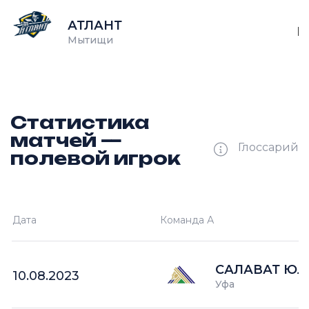
Ш —
П —
кол-во забитых шайб
кол-во передач
АТЛАНТ
Н
Мытищи
Статистика
матчей —
Глоссарий
полевой игрок
Ш —
кол-во забитых шайб
Дата
Команда А
П —
кол-во поражений
О —
кол-во очков в турнире
САЛАВАТ ЮЛ
10.08.2023
Уфа