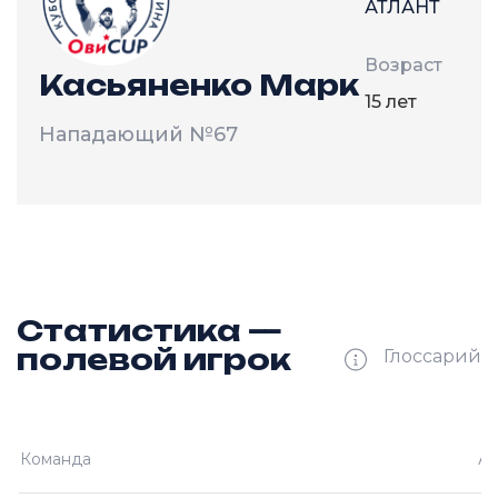
АТЛАНТ
Возраст
Касьяненко Марк
15 лет
Нападающий
№67
Статистика —
полевой игрок
Глоссарий
И —
кол-во проведённых игр
Команда
Ам
О —
кол-во очков в турнире