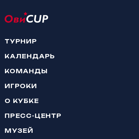
ТУРНИР
КАЛЕНДАРЬ
КОМАНДЫ
ИГРОКИ
О КУБКЕ
ПРЕСС-ЦЕНТР
МУЗЕЙ