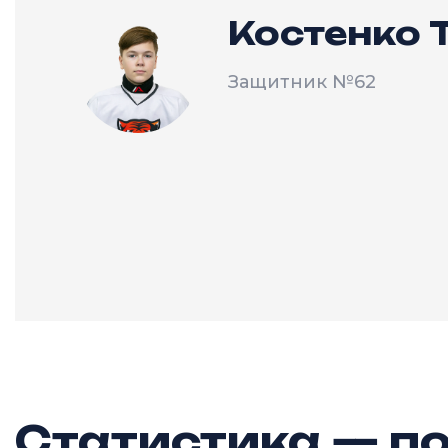
Костенко 
Защитник
№62
Статистика — по