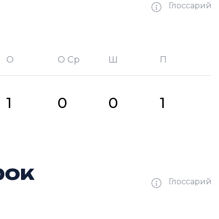
Глоссарий
О
О Ср
Ш
П
битых шайб
П —
кол-во передач
1
0
0
1
рок
Глоссарий