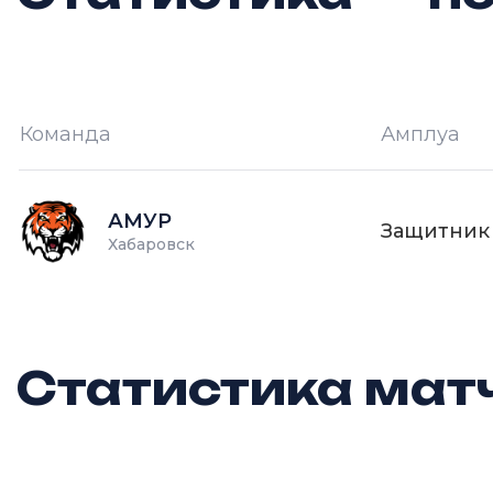
Команда
Амплуа
И —
кол-во проведённых игр
О
АМУР
Защитник
Хабаровск
Статистика матч