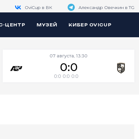
OviCup в ВК
Александр Овечкин в TG
С-ЦЕНТР
МУЗЕЙ
КИБЕР OVICUP
07 августа, 13:30
0:0
0:0
0:0
0:0