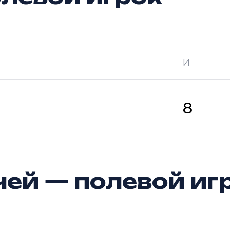
И
 —
кол-во очков в турнире
Ш —
кол-во за
8
ей — полевой иг