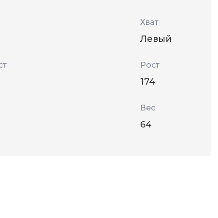
Хват
Левый
ст
Рост
т
174
Вес
64