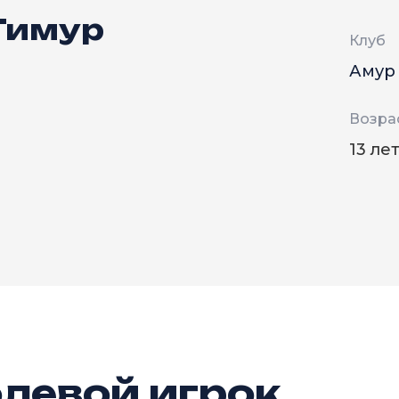
Тимур
Клуб
Амур
Возра
13 ле
левой игрок