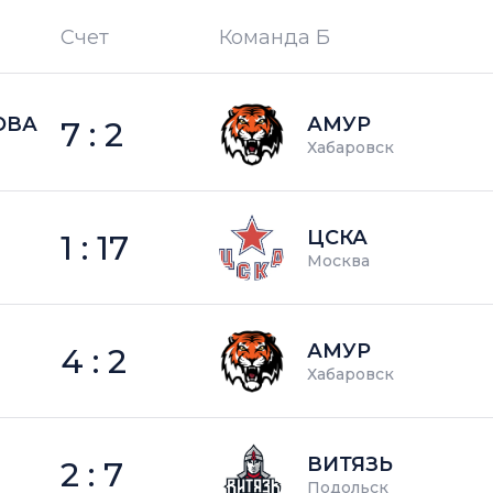
Счет
Команда Б
П —
кол-во поражений
ОВА
АМУР
7 : 2
Хабаровск
ЦСКА
1 : 17
Москва
АМУР
4 : 2
Хабаровск
ВИТЯЗЬ
2 : 7
Подольск