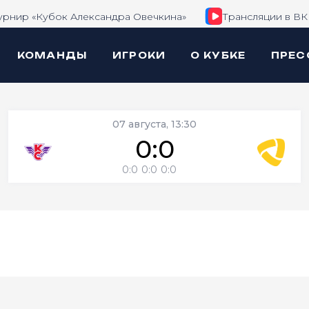
урнир «Кубок Александра Овечкина»
Трансляции в ВК
КОМАНДЫ
ИГРОКИ
О КУБКЕ
ПРЕС
07 августа, 13:30
0:0
0:0
0:0
0:0