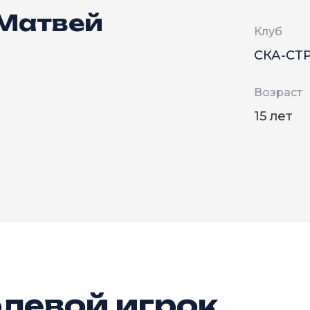
 Матвей
Клуб
СКА-СТ
Возраст
15 лет
левой игрок