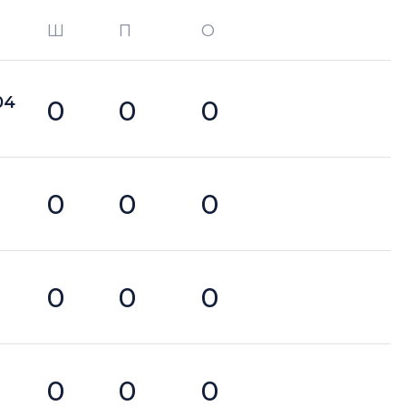
Ш
П
О
О —
кол-во очков в турнире
04
0
0
0
0
0
0
0
0
0
0
0
0