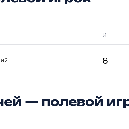
И
 —
кол-во очков в турнире
Ш —
кол-во за
8
щий
ей — полевой иг