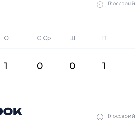
Глоссарий
О
О Ср
Ш
П
битых шайб
П —
кол-во передач
1
0
0
1
рок
Глоссарий