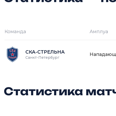
Команда
Амплуа
И —
кол-во проведённых игр
О
СКА-СТРЕЛЬНА
Нападаю
Санкт-Петербург
Статистика матч