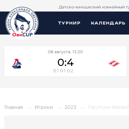
Детско-юношеский хоккейный т
ТУРНИР
КАЛЕНДАРЬ
08 августа, 13:20
0:4
0:1
0:1
0:2
Главная
Игроки
2023
Лагуткин Матве