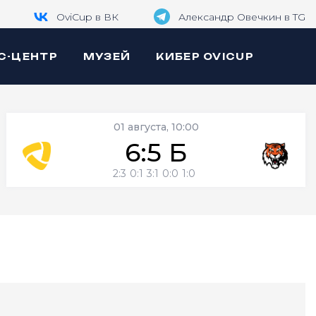
OviCup в ВК
Александр Овечкин в TG
С-ЦЕНТР
МУЗЕЙ
КИБЕР OVICUP
01 августа, 10:00
6:5 Б
2:3
0:1
3:1
0:0
1:0