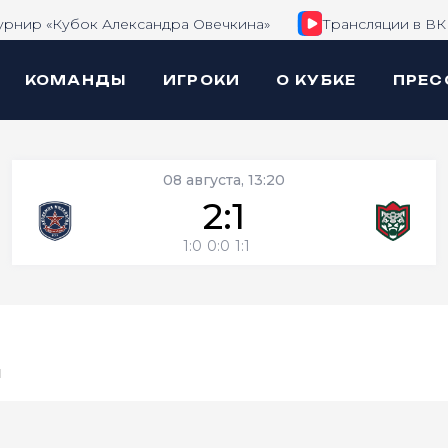
урнир «Кубок Александра Овечкина»
Трансляции в ВК
КОМАНДЫ
ИГРОКИ
О КУБКЕ
ПРЕС
08 августа, 13:20
2:1
1:0
0:0
1:1
й