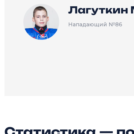
Лагуткин
Нападающий
№86
Статистика — по