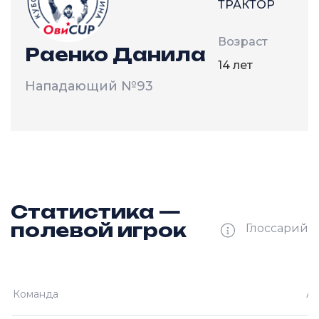
ТРАКТОР
Возраст
Раенко Данила
14 лет
Нападающий
№93
Статистика —
полевой игрок
Глоссарий
И —
кол-во проведённых игр
Команда
Ам
О —
кол-во очков в турнире