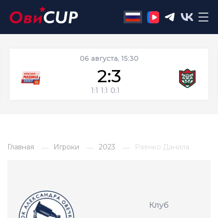
06 августа, 15:30
2:3
1:1
1:1
0:1
Главная
Игроки
2023
Раенко Данила
Клуб