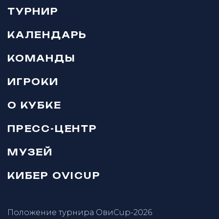
ТУРНИР
КАЛЕНДАРЬ
КОМАНДЫ
ИГРОКИ
О КУБКЕ
ПРЕСС-ЦЕНТР
МУЗЕЙ
КИБЕР OVICUP
Положение турнира ОвиCup-2026