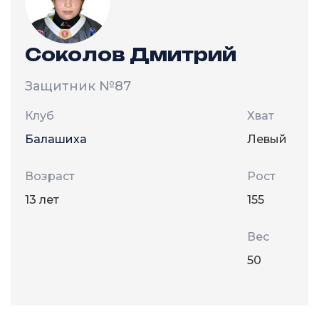
Соколов Дмитрий
Защитник
№87
Клуб
Хват
Балашиха
Левый
Возраст
Рост
13 лет
155
Вес
50