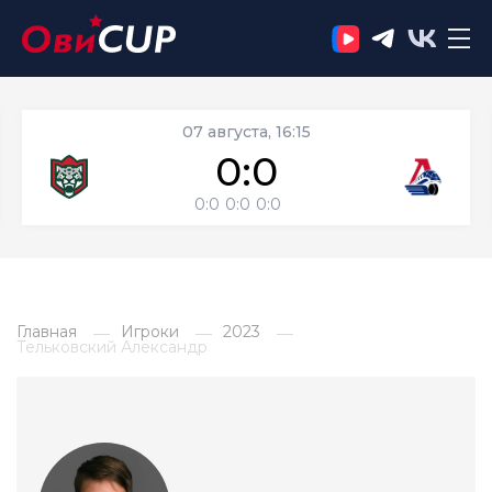
07 августа, 16:15
0:0
0:0
0:0
0:0
Главная
Игроки
2023
Тельковский Александр