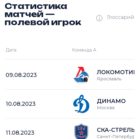
Статистика
матчей —
Глоссарий
полевой игрок
Ш —
кол-во забитых шайб
Дата
Команда А
П —
кол-во поражений
О —
кол-во очков в турнире
ЛОКОМОТИВ-
09.08.2023
Ярославль
ДИНАМО
10.08.2023
Москва
СКА-СТРЕЛЬ
11.08.2023
Санкт-Петербург