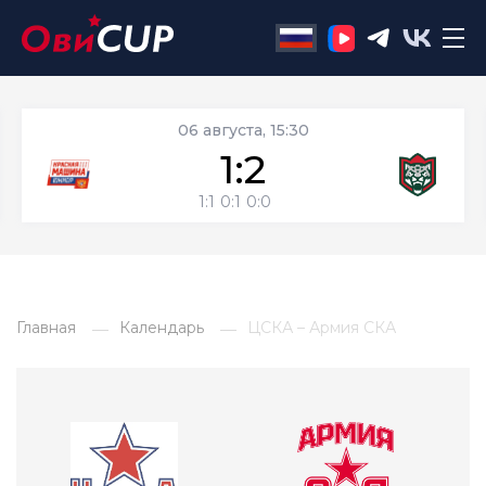
06 августа, 15:30
1:2
1:1
0:1
0:0
Главная
Календарь
ЦСКА – Армия СКА