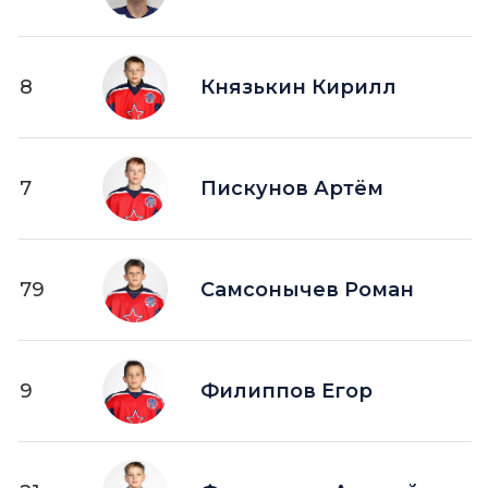
8
Князькин Кирилл
7
Пискунов Артём
79
Самсонычев Роман
9
Филиппов Егор