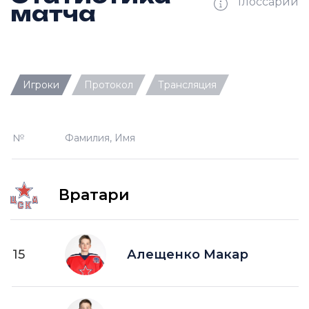
Глоссарий
матча
Ш —
кол-во забитых шайб
Игроки
Протокол
Трансляция
П —
кол-во передач
О —
кол-во очков в турнирной таблице
№
Фамилия, Имя
ПШ —
пропущенные шайбы
-1 —
шайба забитая в меньшинстве без одного
игрока на площадке
Вратари
-2 —
шайба забитая в меньшинстве без двух
игроков на площад
+1 —
шайба забитая в большинстве на одного
15
Алещенко Макар
игрока на площадке
+2 —
шайба забитая в большинстве на двух
игроков на площадке