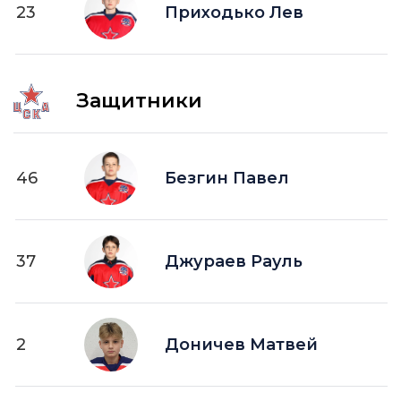
23
ПВ —
Приходько Лев
шайба забитая в пустые ворота
Защитники
46
Безгин Павел
37
Джураев Рауль
2
Доничев Матвей