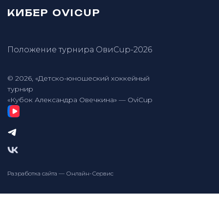
КИБЕР OVICUP
Положение турнира ОвиCup-2026
© 2026, «Детско-юношеский хоккейный
турнир
«Кубок Александра Овечкина» — OviCup
Разработка сайта — Онлайн-Сервис