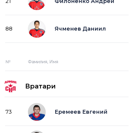
21
Филоненко Андрей
88
Ячменев Даниил
№
Фамилия, Имя
Вратари
73
Еремеев Евгений