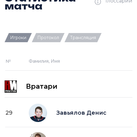
Глоссарий
матча
Ш —
кол-во забитых шайб
Игроки
Протокол
Трансляция
П —
кол-во передач
О —
кол-во очков в турнирной таблице
№
Фамилия, Имя
ПШ —
пропущенные шайбы
-1 —
шайба забитая в меньшинстве без одного
игрока на площадке
Вратари
-2 —
шайба забитая в меньшинстве без двух
игроков на площад
+1 —
шайба забитая в большинстве на одного
29
Завьялов Денис
игрока на площадке
+2 —
шайба забитая в большинстве на двух
игроков на площадке