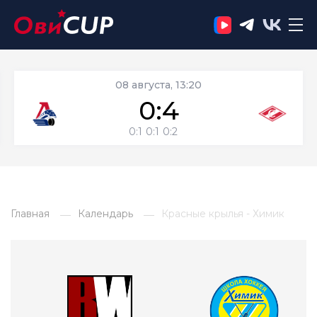
08 августа, 13:20
0:4
0:1
0:1
0:2
Главная
Календарь
Красные крылья - Химик