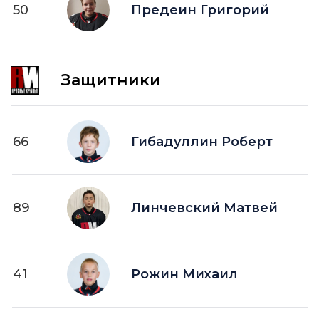
50
ПВ —
Предеин Григорий
шайба забитая в пустые ворота
Защитники
66
Гибадуллин Роберт
89
Линчевский Матвей
41
Рожин Михаил