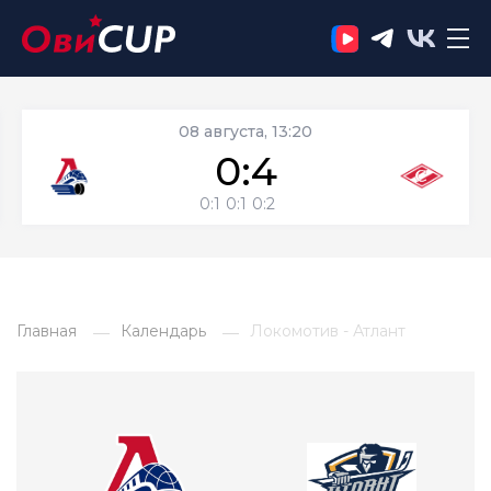
08 августа, 13:20
0:4
0:1
0:1
0:2
Главная
Календарь
Локомотив - Атлант