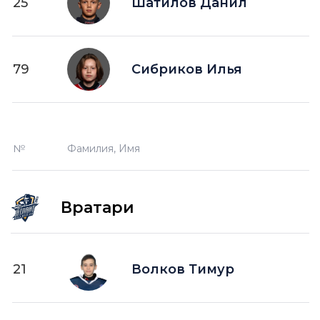
25
Шатилов Данил
79
Сибриков Илья
№
Фамилия, Имя
Вратари
21
Волков Тимур