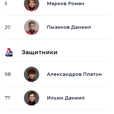
5
ПВ —
Марков Роман
шайба забитая в пустые ворота
20
Пызиков Даниил
Защитники
98
Александров Платон
77
Ильин Даниил