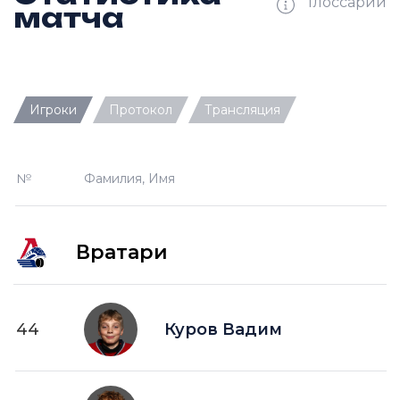
Глоссарий
матча
Ш —
кол-во забитых шайб
Игроки
Протокол
Трансляция
П —
кол-во передач
О —
кол-во очков в турнирной таблице
№
Фамилия, Имя
ПШ —
пропущенные шайбы
-1 —
шайба забитая в меньшинстве без одного
игрока на площадке
Вратари
-2 —
шайба забитая в меньшинстве без двух
игроков на площад
+1 —
шайба забитая в большинстве на одного
44
Куров Вадим
игрока на площадке
+2 —
шайба забитая в большинстве на двух
игроков на площадке