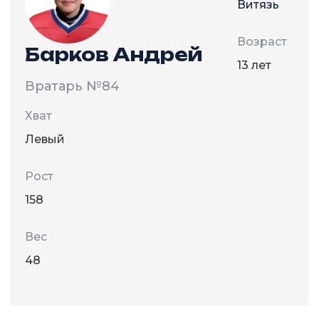
Витязь
Возраст
Барков Андрей
13 лет
Вратарь
№84
Хват
Левый
Рост
158
Вес
48