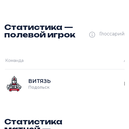
Статистика —
полевой игрок
Глоссарий
И —
кол-во проведённых игр
Команда
Ам
О —
кол-во очков в турнире
Ш —
П —
кол-во забитых шайб
кол-во передач
ВИТЯЗЬ
В
Подольск
Статистика