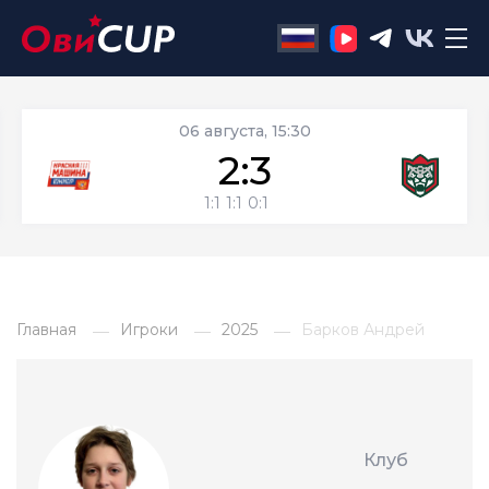
06 августа, 15:30
2:3
1:1
1:1
0:1
Главная
Игроки
2025
Барков Андрей
Клуб