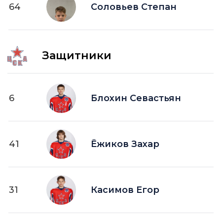
64
ПВ —
Соловьев Степан
шайба забитая в пустые ворота
Защитники
6
Блохин Севастьян
41
Ёжиков Захар
31
Касимов Егор