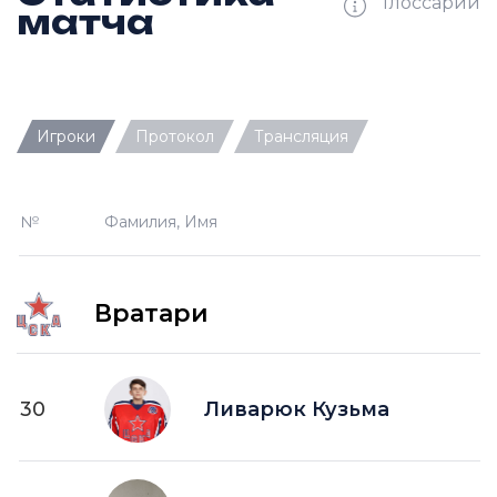
Глоссарий
матча
Ш —
кол-во забитых шайб
Игроки
Протокол
Трансляция
П —
кол-во передач
О —
кол-во очков в турнирной таблице
№
Фамилия, Имя
ПШ —
пропущенные шайбы
-1 —
шайба забитая в меньшинстве без одного
игрока на площадке
Вратари
-2 —
шайба забитая в меньшинстве без двух
игроков на площад
+1 —
шайба забитая в большинстве на одного
30
Ливарюк Кузьма
игрока на площадке
+2 —
шайба забитая в большинстве на двух
игроков на площадке