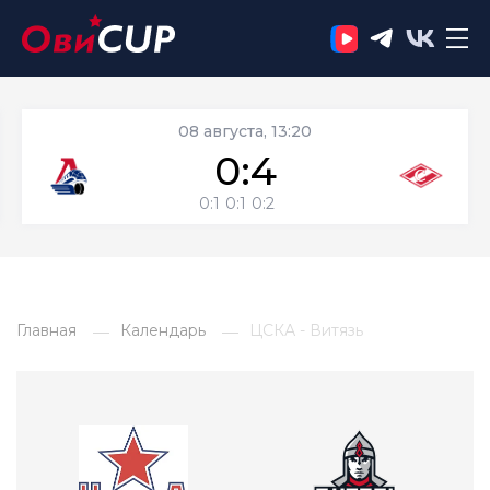
08 августа, 13:20
0:4
0:1
0:1
0:2
Главная
Календарь
ЦСКА - Витязь