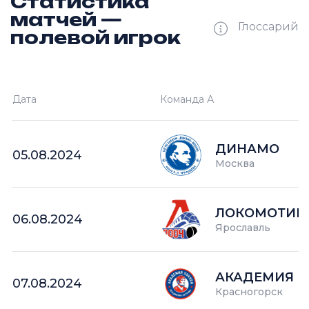
Статистика
матчей —
Глоссарий
полевой игрок
Ш —
кол-во забитых шайб
Дата
Команда А
П —
кол-во поражений
О —
кол-во очков в турнире
ДИНАМО
05.08.2024
Москва
ЛОКОМОТИВ 
06.08.2024
Ярославль
АКАДЕМИЯ П
07.08.2024
Красногорск