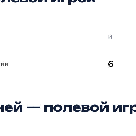
И
 —
кол-во очков в турнире
Ш —
кол-во за
6
щий
ей — полевой иг