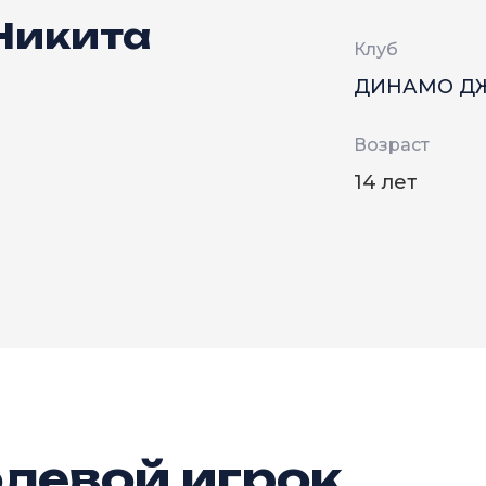
Никита
Клуб
ДИНАМО Д
Возраст
14 лет
левой игрок