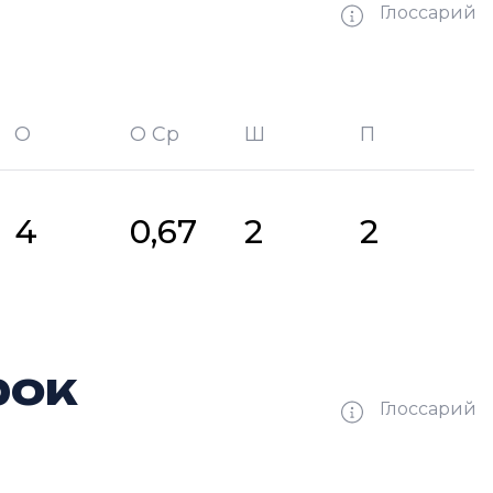
Глоссарий
О
О Ср
Ш
П
битых шайб
П —
кол-во передач
4
0,67
2
2
рок
Глоссарий