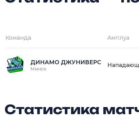
Команда
Амплуа
И —
кол-во проведённых игр
О
ДИНАМО ДЖУНИВЕРС
Нападаю
Минск
Статистика матч