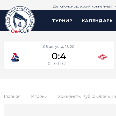
Детско-юношеский хоккейный т
ТУРНИР
КАЛЕНДАРЬ
08 августа, 13:20
0:4
0:1
0:1
0:2
Главная
Игроки
Хоккеисты Кубка Овечкина