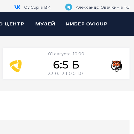
OviCup в ВК
Александр Овечкин в TG
С-ЦЕНТР
МУЗЕЙ
КИБЕР OVICUP
01 августа, 10:00
6:5 Б
2:3
0:1
3:1
0:0
1:0