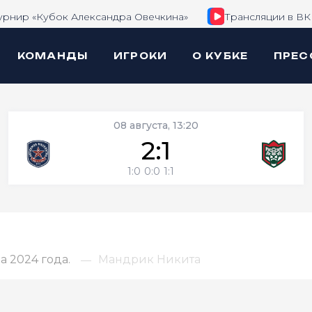
урнир «Кубок Александра Овечкина»
Трансляции в ВК
КОМАНДЫ
ИГРОКИ
О КУБКЕ
ПРЕС
08 августа, 13:20
2:1
1:0
0:0
1:1
 2024 года.
Мандрик Никита