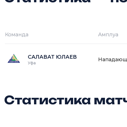
Команда
Амплуа
И —
кол-во проведённых игр
О
САЛАВАТ ЮЛАЕВ
Нападаю
Уфа
Статистика матч