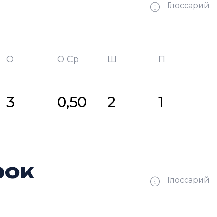
Глоссарий
О
О Ср
Ш
П
битых шайб
П —
кол-во передач
3
0,50
2
1
рок
Глоссарий