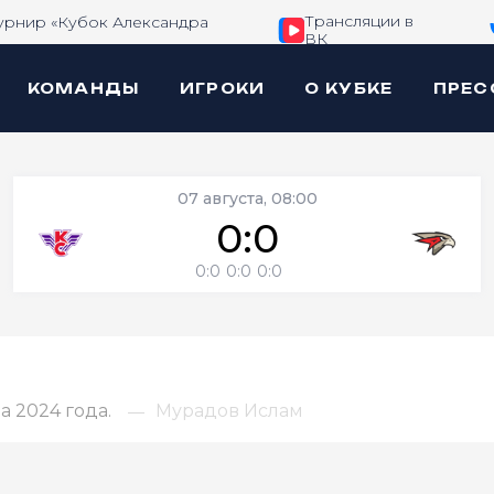
Трансляции в
урнир «Кубок Александра
ВК
КОМАНДЫ
ИГРОКИ
О КУБКЕ
ПРЕС
07 августа, 08:00
0:0
0:0
0:0
0:0
 2024 года.
Мурадов Ислам