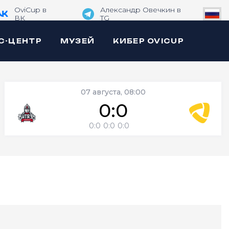
OviCup в
Александр Овечкин в
ВК
TG
С-ЦЕНТР
МУЗЕЙ
КИБЕР OVICUP
07 августа, 08:00
0:0
0:0
0:0
0:0