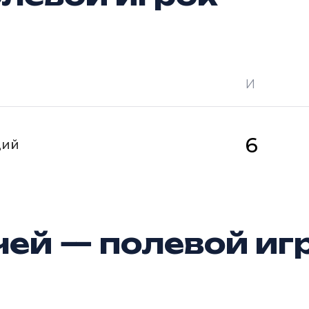
И
 —
кол-во очков в турнире
Ш —
кол-во за
6
щий
ей — полевой иг