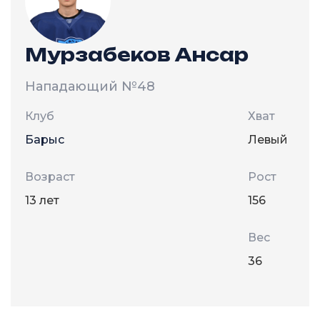
Мурзабеков Ансар
Нападающий
№48
Клуб
Хват
Барыс
Левый
Возраст
Рост
13 лет
156
Вес
36