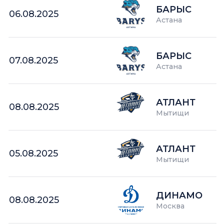
БАРЫС
06.08.2025
Астана
БАРЫС
07.08.2025
Астана
АТЛАНТ
08.08.2025
Мытищи
АТЛАНТ
05.08.2025
Мытищи
ДИНАМО
08.08.2025
Москва