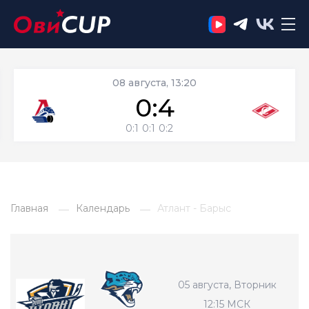
08 августа, 13:20
0:4
0:1
0:1
0:2
Главная
Календарь
Атлант - Барыс
05 августа, Вторник
12:15 МСК