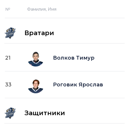
О —
кол-во очков в турнирной таблице
№
Фамилия, Имя
ПШ —
пропущенные шайбы
-1 —
шайба забитая в меньшинстве без одного
игрока на площадке
Вратари
-2 —
шайба забитая в меньшинстве без двух
игроков на площад
+1 —
шайба забитая в большинстве на одного
21
Волков Тимур
игрока на площадке
+2 —
шайба забитая в большинстве на двух
игроков на площадке
33
ПВ —
Роговик Ярослав
шайба забитая в пустые ворота
Защитники