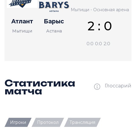
Мытищи - Основная арена
Атлант
Барыс
2 : 0
Мытищи
Астана
0:0
0:0
2:0
Статистика
Глоссарий
матча
Ш —
кол-во забитых шайб
Игроки
Протокол
Трансляция
П —
кол-во передач