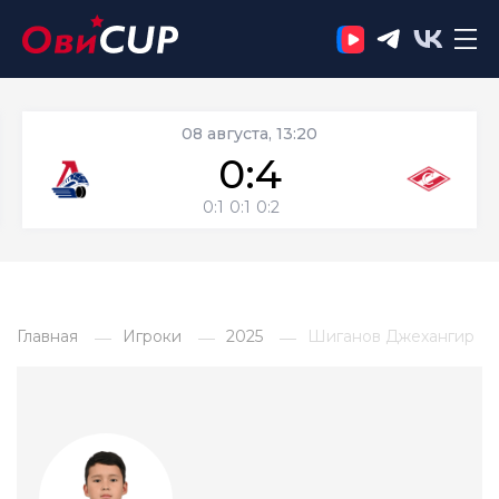
08 августа, 13:20
0:4
0:1
0:1
0:2
Главная
Игроки
2025
Шиганов Джехангир