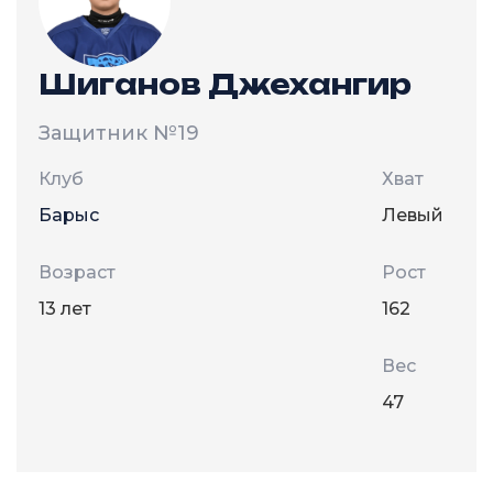
Шиганов Джехангир
Защитник
№19
Клуб
Хват
Барыс
Левый
Возраст
Рост
13 лет
162
Вес
47