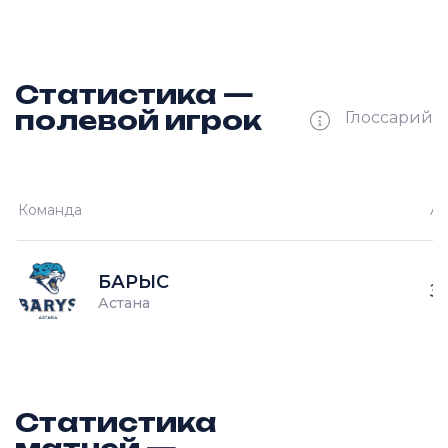
Статистика —
полевой игрок
Глоссарий
И —
кол-во проведённых игр
Команда
Ам
О —
кол-во очков в турнире
Ш —
П —
кол-во забитых шайб
кол-во передач
БАРЫС
З
Астана
Статистика