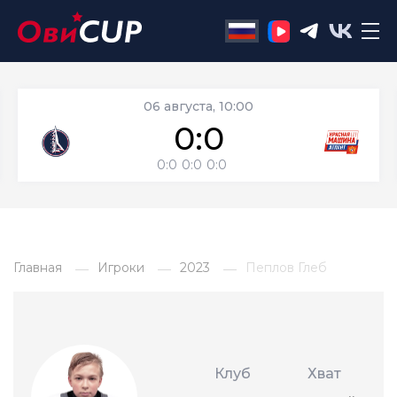
06 августа, 10:00
0:0
0:0
0:0
0:0
Главная
Игроки
2023
Пеплов Глеб
Клуб
Хват