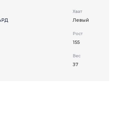
Хват
АРД
Левый
Рост
155
Вес
37