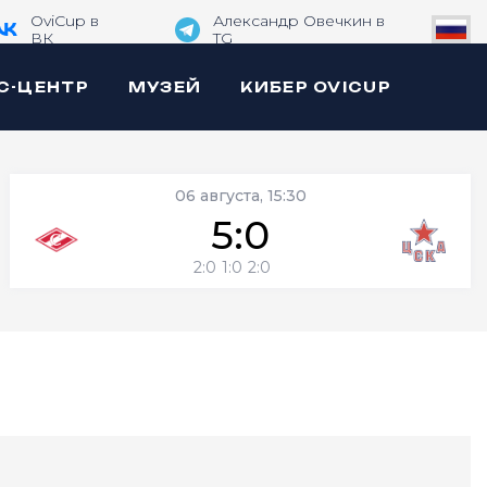
OviCup в
Александр Овечкин в
ВК
TG
С-ЦЕНТР
МУЗЕЙ
КИБЕР OVICUP
06 августа, 15:30
5:0
2:0
1:0
2:0