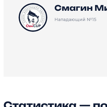
Смагин М
Нападающий
№15
Статистика — по