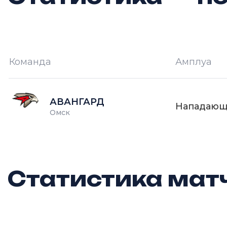
Команда
Амплуа
И —
кол-во проведённых игр
О
АВАНГАРД
Нападаю
Омск
Статистика матч