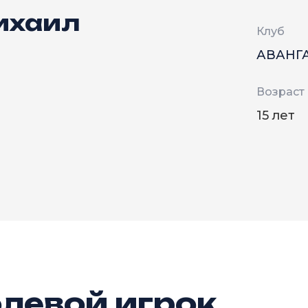
ихаил
Клуб
АВАНГ
Возраст
15 лет
левой игрок