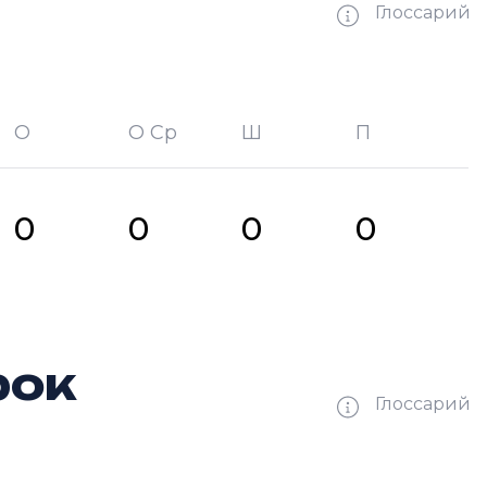
Глоссарий
О
О Ср
Ш
П
битых шайб
П —
кол-во передач
0
0
0
0
рок
Глоссарий