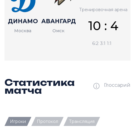
Тренировочная арена
ДИНАМО
АВАНГАРД
10 : 4
Москва
Омск
6:2
3:1
1:1
Статистика
Глоссарий
матча
Ш —
кол-во забитых шайб
Игроки
Протокол
Трансляция
П —
кол-во передач