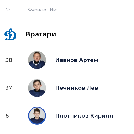
О —
кол-во очков в турнирной таблице
№
Фамилия, Имя
ПШ —
пропущенные шайбы
-1 —
шайба забитая в меньшинстве без одного
игрока на площадке
Вратари
-2 —
шайба забитая в меньшинстве без двух
игроков на площад
+1 —
шайба забитая в большинстве на одного
38
Иванов Артём
игрока на площадке
+2 —
шайба забитая в большинстве на двух
игроков на площадке
37
ПВ —
Печников Лев
шайба забитая в пустые ворота
61
Плотников Кирилл