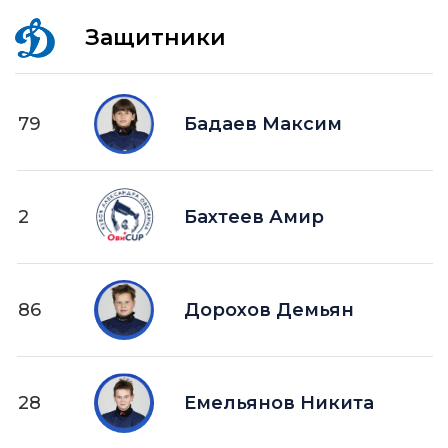
Защитники
79
Бадаев Максим
2
Бахтеев Амир
86
Дорохов Демьян
28
Емельянов Никита