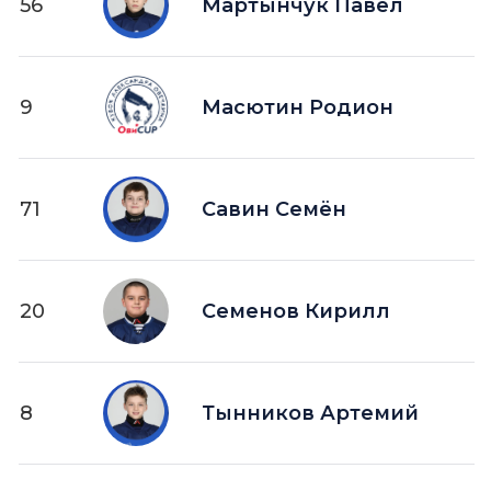
56
Мартынчук Павел
9
Масютин Родион
71
Савин Семён
20
Семенов Кирилл
8
Тынников Артемий