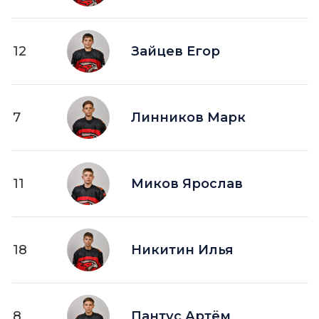
12
Зайцев Егор
7
Линников Марк
11
Миков Ярослав
18
Никитин Илья
8
Пантус Артём