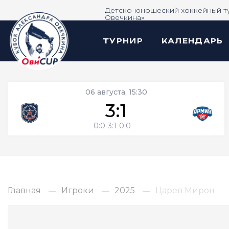
Детско-юношеский хоккейный т
Овечкина»
ТУРНИР
КАЛЕНДАРЬ
06 августа, 15:30
3:1
0:0
3:1
0:0
Главная
Игроки
2025
Царев Мирон