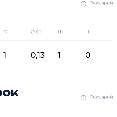
Глоссарий
О
О Ср
Ш
П
битых шайб
П —
кол-во передач
1
0,13
1
0
рок
Глоссарий