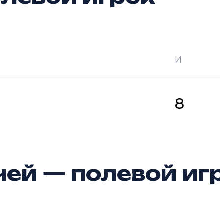
И
 —
кол-во очков в турнире
Ш —
кол-во за
8
ей — полевой иг