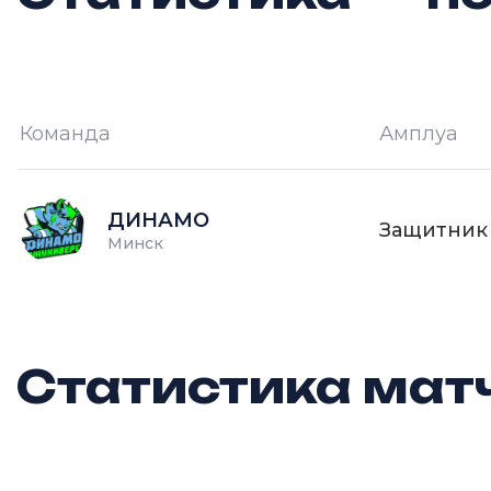
Команда
Амплуа
И —
кол-во проведённых игр
О
ДИНАМО
Защитник
Минск
Статистика матч