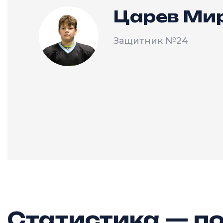
Царев Ми
Защитник
№24
Статистика — по