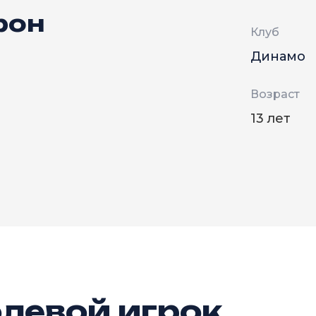
рон
Клуб
Динамо
Возраст
13 лет
левой игрок