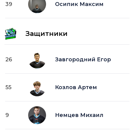
39
ПВ —
Осипик Максим
шайба забитая в пустые ворота
Защитники
26
Завгородний Егор
55
Козлов Артем
9
Немцев Михаил