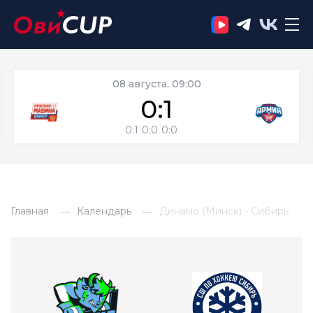
08 августа, 09:00
0:1
0:1
0:0
0:0
Главная
Календарь
Динамо (Минск) - Сибирь