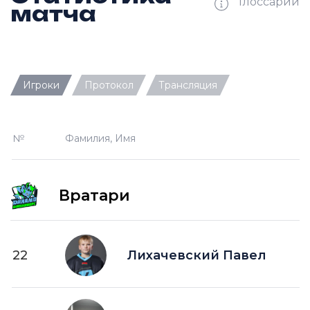
Глоссарий
матча
Ш —
кол-во забитых шайб
Игроки
Протокол
Трансляция
П —
кол-во передач
О —
кол-во очков в турнирной таблице
№
Фамилия, Имя
ПШ —
пропущенные шайбы
-1 —
шайба забитая в меньшинстве без одного
игрока на площадке
Вратари
-2 —
шайба забитая в меньшинстве без двух
игроков на площад
+1 —
шайба забитая в большинстве на одного
22
Лихачевский Павел
игрока на площадке
+2 —
шайба забитая в большинстве на двух
игроков на площадке