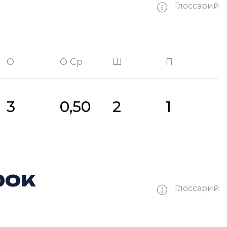
Глоссарий
О
О Ср
Ш
П
битых шайб
П —
кол-во передач
3
0,50
2
1
рок
Глоссарий