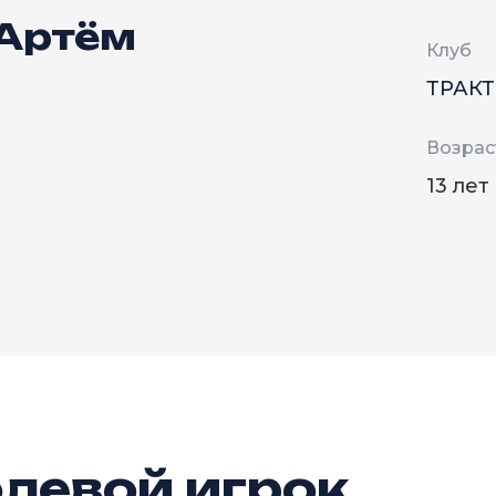
 Артём
Клуб
ТРАК
Возрас
13 лет
левой игрок