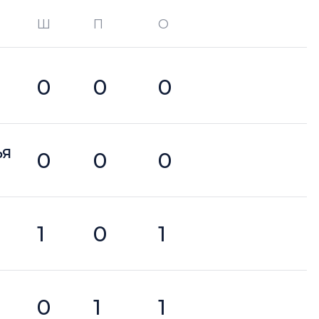
Ш
П
О
О —
кол-во очков в турнире
0
0
0
ЬЯ
0
0
0
1
0
1
0
1
1