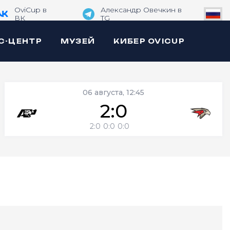
OviCup в
Александр Овечкин в
ВК
TG
С-ЦЕНТР
МУЗЕЙ
КИБЕР OVICUP
06 августа, 12:45
2:0
2:0
0:0
0:0