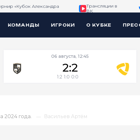
Трансляции в
урнир «Кубок Александра
ВК
КОМАНДЫ
ИГРОКИ
О КУБКЕ
ПРЕС
06 августа, 12:45
2:2
1:2
1:0
0:0
 2024 года.
Васильев Артём