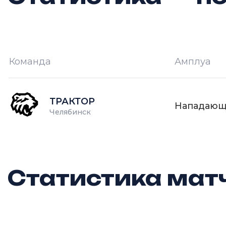
Команда
Амплуа
И —
кол-во проведённых игр
О
ТРАКТОР
Нападаю
Челябинск
Статистика матч