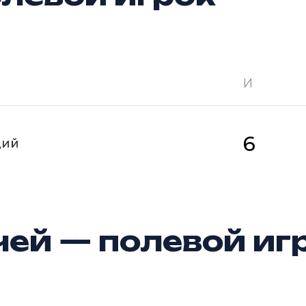
И
 —
кол-во очков в турнире
Ш —
кол-во за
6
щий
ей — полевой иг