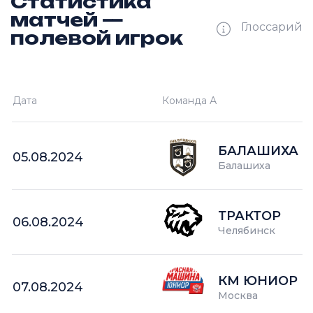
Статистика
матчей —
Глоссарий
полевой игрок
Ш —
кол-во забитых шайб
Дата
Команда А
П —
кол-во поражений
О —
кол-во очков в турнире
БАЛАШИХА
05.08.2024
Балашиха
ТРАКТОР
06.08.2024
Челябинск
КМ ЮНИОР
07.08.2024
Москва