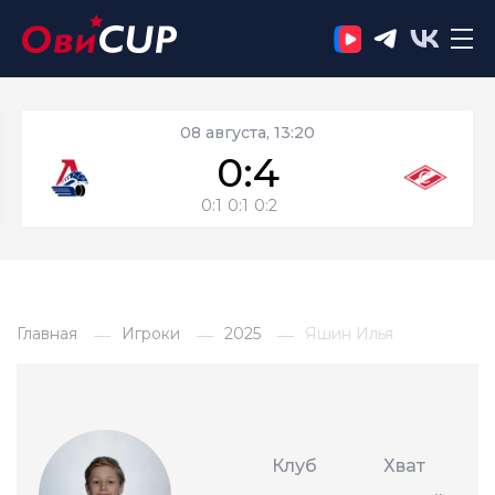
08 августа, 13:20
0:4
0:1
0:1
0:2
Главная
Игроки
2025
Яшин Илья
Клуб
Хват