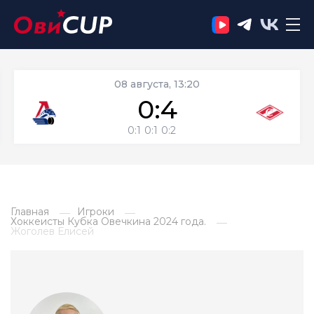
08 августа, 13:20
0:4
0:1
0:1
0:2
Главная
Игроки
Хоккеисты Кубка Овечкина 2024 года.
Жоголев Елисей