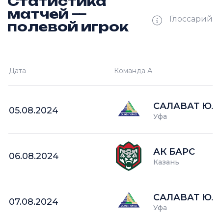
Статистика
матчей —
Глоссарий
полевой игрок
Ш —
кол-во забитых шайб
Дата
Команда А
П —
кол-во поражений
О —
кол-во очков в турнире
САЛАВАТ ЮЛ
05.08.2024
Уфа
АК БАРС
06.08.2024
Казань
САЛАВАТ ЮЛ
07.08.2024
Уфа