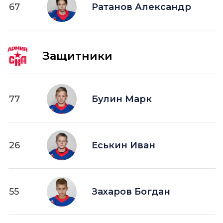
67
ПВ —
Ратанов Александр
шайба забитая в пустые ворота
Защитники
77
Булин Марк
26
Еськин Иван
55
Захаров Богдан