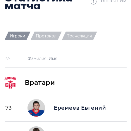
Глоссарий
матча
Ш —
кол-во забитых шайб
Игроки
Протокол
Трансляция
П —
кол-во передач
О —
кол-во очков в турнирной таблице
№
Фамилия, Имя
ПШ —
пропущенные шайбы
-1 —
шайба забитая в меньшинстве без одного
игрока на площадке
Вратари
-2 —
шайба забитая в меньшинстве без двух
игроков на площад
+1 —
шайба забитая в большинстве на одного
73
Еремеев Евгений
игрока на площадке
+2 —
шайба забитая в большинстве на двух
игроков на площадке