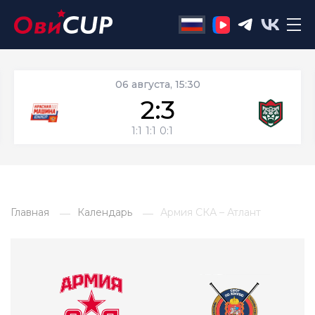
06 августа, 15:30
2:3
1:1
1:1
0:1
Главная
Календарь
Армия СКА – Атлант