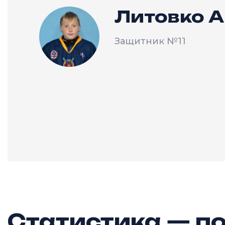
Литовко 
Защитник
№11
Статистика — по