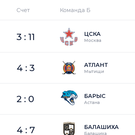
Счет
Команда Б
П —
кол-во поражений
ЦСКА
3 : 11
Москва
АТЛАНТ
4 : 3
Мытищи
БАРЫС
2 : 0
Астана
БАЛАШИХА
4 : 7
Балашиха