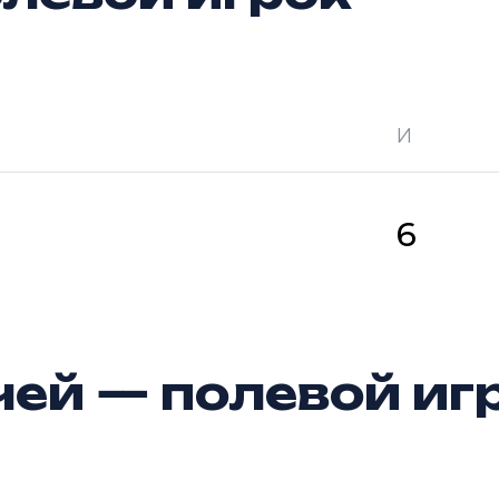
И
 —
кол-во очков в турнире
Ш —
кол-во за
6
ей — полевой иг