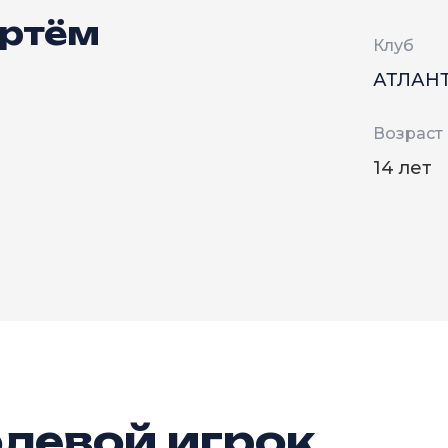
Артём
Клуб
АТЛАН
Возраст
14 лет
левой игрок