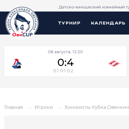
Детско-юношеский хоккейный т
ТУРНИР
КАЛЕНДАРЬ
08 августа, 13:20
0:4
0:1
0:1
0:2
Главная
Игроки
Хоккеисты Кубка Овечкина