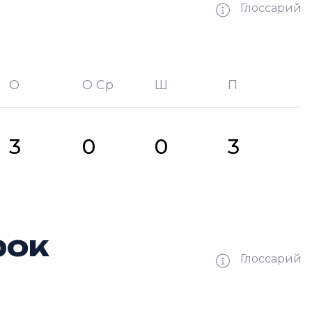
Глоссарий
О
О Ср
Ш
П
битых шайб
П —
кол-во передач
3
0
0
3
рок
Глоссарий