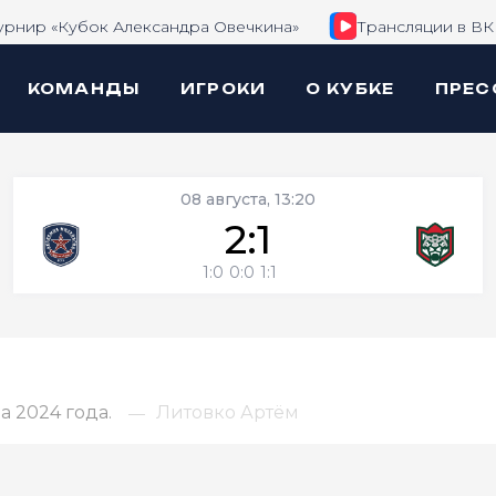
урнир «Кубок Александра Овечкина»
Трансляции в ВК
КОМАНДЫ
ИГРОКИ
О КУБКЕ
ПРЕС
08 августа, 13:20
2:1
1:0
0:0
1:1
 2024 года.
Литовко Артём