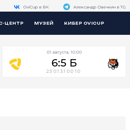
OviCup в ВК
Александр Овечкин в TG
С-ЦЕНТР
МУЗЕЙ
КИБЕР OVICUP
01 августа, 10:00
6:5 Б
2:3
0:1
3:1
0:0
1:0