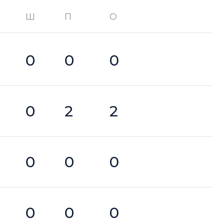
Ш
П
О
О —
кол-во очков в турнире
0
0
0
0
2
2
0
0
0
0
0
0