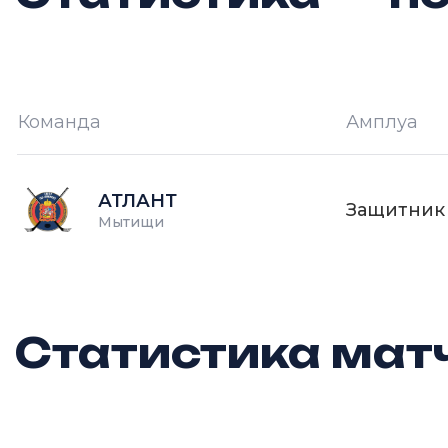
Команда
Амплуа
И —
кол-во проведённых игр
О
АТЛАНТ
Защитник
Мытищи
Статистика матч