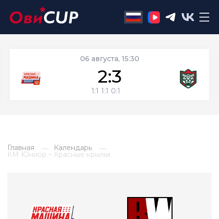
06 августа, 15:30
2:3
1:1
1:1
0:1
Главная
Календарь
КМ Юниор – Красные крылья