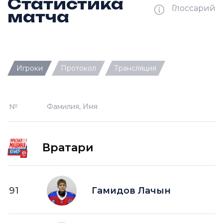
Статистика
Глоссарий
матча
Ш —
кол-во забитых шайб
Игроки
Протокол
Трансляция
П —
кол-во передач
О —
кол-во очков в турнирной таблице
№
Фамилия, Имя
ПШ —
пропущенные шайбы
-1 —
шайба забитая в меньшинстве без одного
игрока на площадке
Вратари
-2 —
шайба забитая в меньшинстве без двух
игроков на площад
+1 —
шайба забитая в большинстве на одного
91
Гамидов Лачын
игрока на площадке
+2 —
шайба забитая в большинстве на двух
игроков на площадке