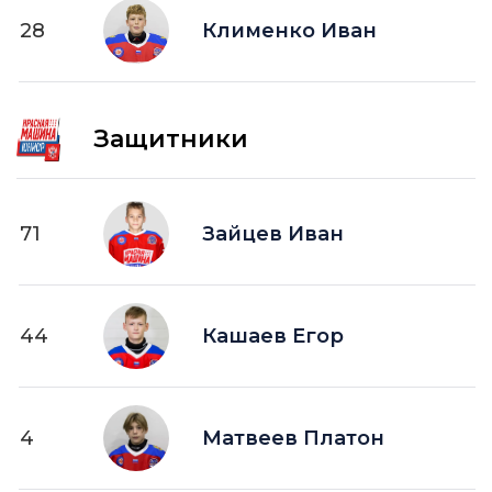
28
ПВ —
Клименко Иван
шайба забитая в пустые ворота
Защитники
71
Зайцев Иван
44
Кашаев Егор
4
Матвеев Платон