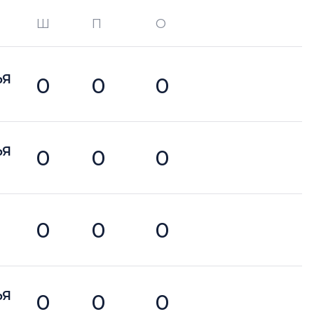
Ш
П
О
О —
кол-во очков в турнире
ЬЯ
0
0
0
ЬЯ
0
0
0
0
0
0
ЬЯ
0
0
0