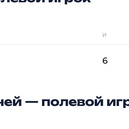
И
 —
кол-во очков в турнире
Ш —
кол-во за
6
ей — полевой иг