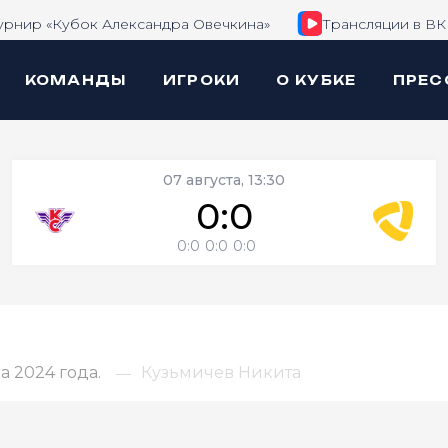
урнир «Кубок Александра Овечкина»
Трансляции в ВК
КОМАНДЫ
ИГРОКИ
О КУБКЕ
ПРЕС
07 августа, 13:30
0:0
0:0
0:0
0:0
 2024 года.
Кузьмичев Никита