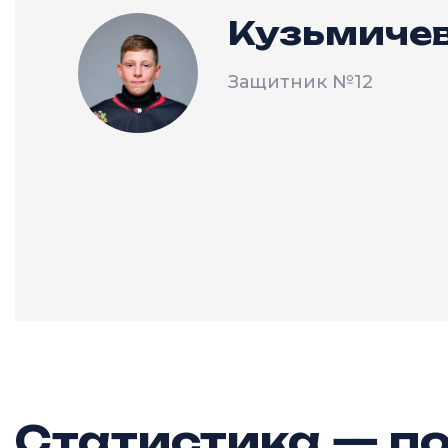
Кузьмичев
Защитник
№12
Статистика — по