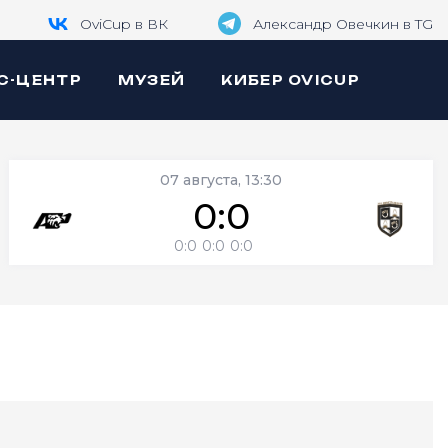
OviCup в ВК
Александр Овечкин в TG
С-ЦЕНТР
МУЗЕЙ
КИБЕР OVICUP
07 августа, 13:30
0:0
0:0
0:0
0:0