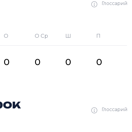
Глоссарий
О
О Ср
Ш
П
битых шайб
П —
кол-во передач
0
0
0
0
рок
Глоссарий