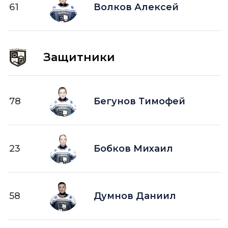
61
ПВ —
Волков Алексей
шайба забитая в пустые ворота
Защитники
78
Бегунов Тимофей
23
Бобков Михаил
58
Думнов Даниил