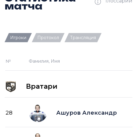
Глоссарий
матча
Ш —
кол-во забитых шайб
Игроки
Протокол
Трансляция
П —
кол-во передач
О —
кол-во очков в турнирной таблице
№
Фамилия, Имя
ПШ —
пропущенные шайбы
-1 —
шайба забитая в меньшинстве без одного
игрока на площадке
Вратари
-2 —
шайба забитая в меньшинстве без двух
игроков на площад
+1 —
шайба забитая в большинстве на одного
28
Ашуров Александр
игрока на площадке
+2 —
шайба забитая в большинстве на двух
игроков на площадке