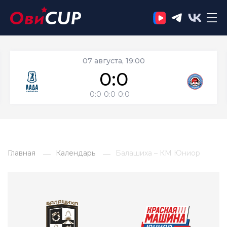
07 августа, 19:00
0:0
0:0
0:0
0:0
Главная
Календарь
Балашиха – КМ Юниор