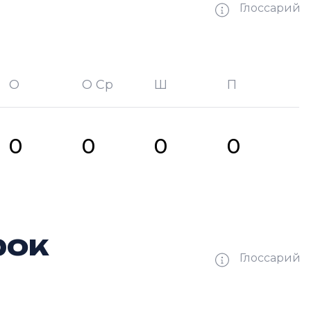
Глоссарий
О
О Ср
Ш
П
битых шайб
П —
кол-во передач
0
0
0
0
рок
Глоссарий