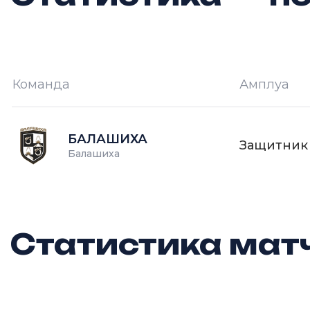
Команда
Амплуа
И —
кол-во проведённых игр
О
БАЛАШИХА
Защитник
Балашиха
Статистика матч