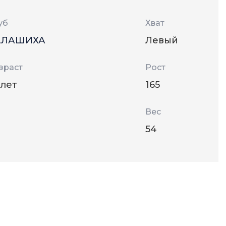
уб
Хват
АЛАШИХА
Левый
зраст
Рост
 лет
165
Вес
54