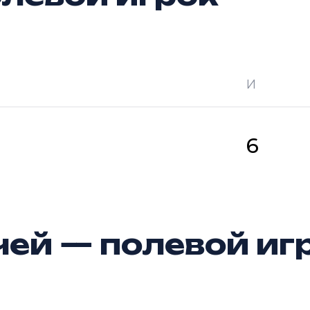
И
 —
кол-во очков в турнире
Ш —
кол-во за
6
ей — полевой иг