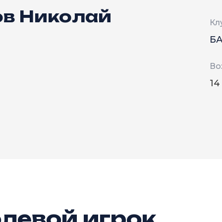
ов Николай
Кл
Б
Во
14
левой игрок