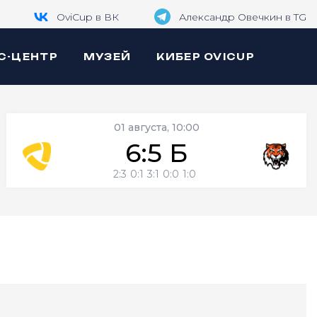
OviCup в ВК
Александр Овечкин в TG
С-ЦЕНТР
МУЗЕЙ
КИБЕР OVICUP
01 августа, 10:00
6:5 Б
2:3
0:1
3:1
0:0
1:0