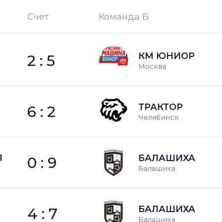
Счет
Команда Б
П —
кол-во поражений
КМ ЮНИОР
2 : 5
Москва
ТРАКТОР
6 : 2
Челябинск
Я
БАЛАШИХА
0 : 9
Балашиха
БАЛАШИХА
4 : 7
Балашиха