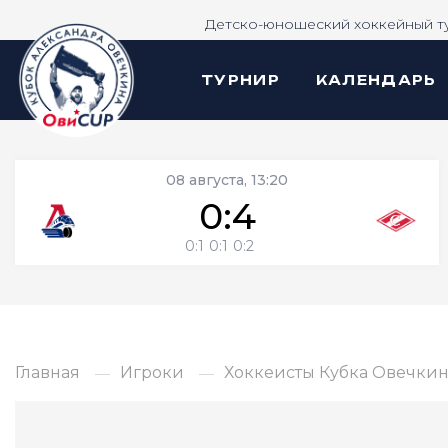
Детско-юношеский хоккейный т
ТУРНИР
КАЛЕНДАРЬ
08 августа, 13:20
0:4
0:1
0:1
0:2
Главная
Игроки
Хоккеисты Кубка Овечкина