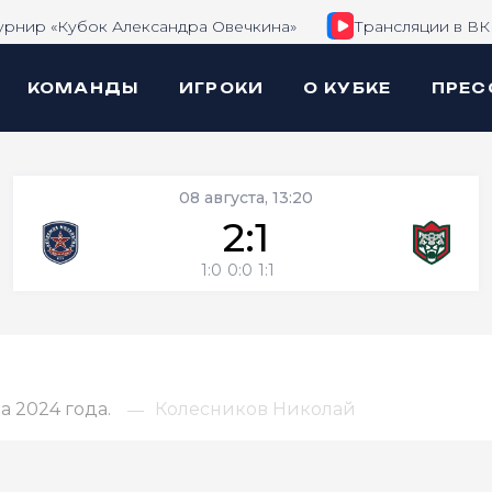
урнир «Кубок Александра Овечкина»
Трансляции в ВК
КОМАНДЫ
ИГРОКИ
О КУБКЕ
ПРЕС
08 августа, 13:20
2:1
1:0
0:0
1:1
 2024 года.
Колесников Николай