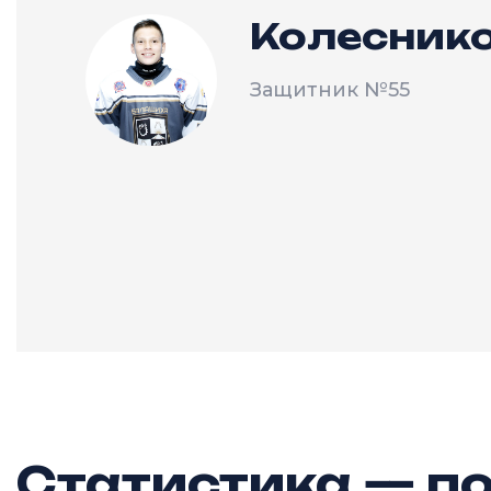
Колесник
Защитник
№55
Статистика — по