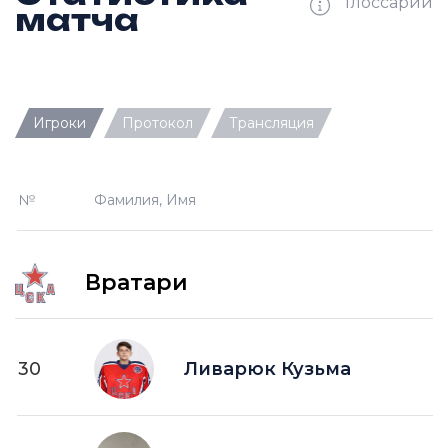
Глоссарий
матча
Ш —
кол-во забитых шайб
Игроки
Протокол
Трансляция
П —
кол-во передач
О —
кол-во очков в турнирной таблице
№
Фамилия, Имя
ПШ —
пропущенные шайбы
-1 —
шайба забитая в меньшинстве без одного
игрока на площадке
Вратари
-2 —
шайба забитая в меньшинстве без двух
игроков на площад
+1 —
шайба забитая в большинстве на одного
30
Ливарюк Кузьма
игрока на площадке
+2 —
шайба забитая в большинстве на двух
игроков на площадке