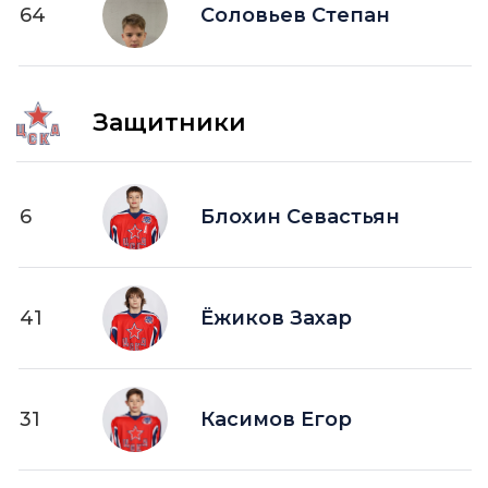
64
ПВ —
Соловьев Степан
шайба забитая в пустые ворота
Защитники
6
Блохин Севастьян
41
Ёжиков Захар
31
Касимов Егор