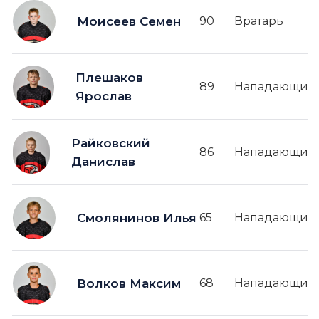
Моисеев Семен
90
Вратарь
Плешаков
89
Нападающий
Ярослав
Райковский
86
Нападающий
Данислав
Смолянинов Илья
65
Нападающий
Волков Максим
68
Нападающий