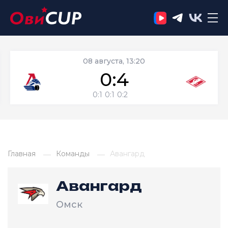
08 августа, 13:20
0:4
0:1
0:1
0:2
Главная
Команды
Авангард
Авангард
Омск