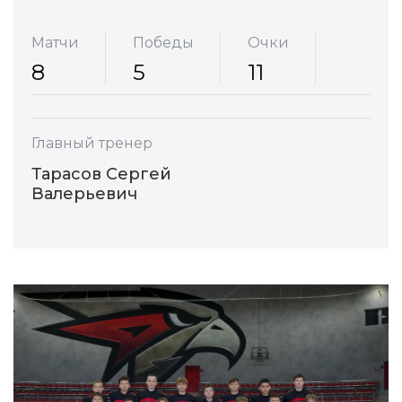
Матчи
Победы
Очки
8
5
11
Главный тренер
Тарасов Сергей
Валерьевич